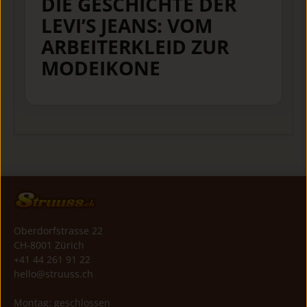
DIE GESCHICHTE DER
LEVI’S JEANS: VOM
ARBEITERKLEID ZUR
MODEIKONE
Oberdorfstrasse 22
CH-8001 Zürich
+41 44 261 91 22
hello@struuss.ch
Montag: geschlossen