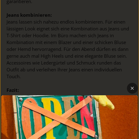
garantieren.
Jeans kombinieren:
Jeans lassen sich nahezu endlos kombinieren. Für einen
lässigen Look eignet sich eine Kombination aus Jeans und
T-Shirt oder Hoodie. Im Büro machen sich Jeans in
Kombination mit einem Blazer und einer schicken Bluse
oder Hemd hervorragend. Für den Abend dürfen es dann
gerne auch mal High Heels und eine elegante Bluse sein.
Accessoires wie Ledergürtel und Schmuck runden das
Outfit ab und verleihen Ihrer Jeans einen individuellen
Touch.
Fazit:
Jeans sind mehr als nur ein modisches Statement – sie
sind ein Ausdruck von Individualität und Stil. Egal, ob Sie
einen klassischen Look oder etwas Modernes bevorzugen,
Jeans bieten unzählige Möglichkeiten, Ihren persönlichen
Stil zu unterstreichen. Besuchen Sie unseren Shop und
finden Sie Ihre perfekte Jeans, die sowohl zu Ihrem Alltag
als auch zu besonderen Anlässen passt.