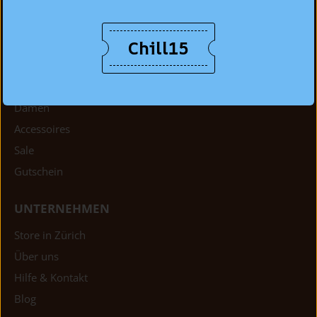
Chill15
SHOP
Herren
Damen
Accessoires
Sale
Gutschein
UNTERNEHMEN
Store in Zürich
Über uns
Hilfe & Kontakt
Blog