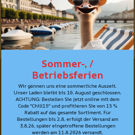
Sweat Bomber Soft
Blue Purple ,
Violett-Blau
CHF 119.90
Sommer-, /
Betriebsferien
Oberdorfstrasse 22
Wir gönnen uns eine sommerliche Auszeit.
CH-8001 Zürich
Unser Laden bleibt bis 10. August geschlossen.
+41 44 261 91 22
ACHTUNG: Bestellen Sie jetzt online mit dem
hello@struuss.ch
Code "Chill15" und profitieren Sie von 15 %
Rabatt auf das gesamte Sortiment. Für
Montag: geschlossen
Bestellungen bis 2.8. erfolgt der Versand am
Di - Fr : 10:00 - 18:30 Uhr
3.8.26, später eingetroffene Bestellungen
Sa : 10:00 - 16:30 Uhr
werden am 11.8.2026 versandt.