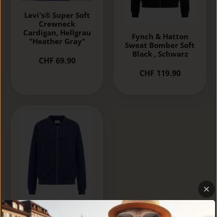
Levi's® Super Soft
Crewneck
Cardigan, Hellgrau
Fynch & Hatton
"Heather Gray"
Sweat Bomber Soft
Black , Schwarz
CHF 69.90
CHF 119.90
Fynch & Hatton