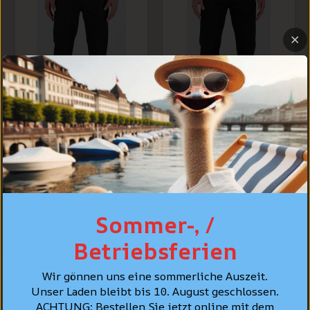
Alberto Jeans Pipe,
Alberto Jeans Pipe,
regular slim fit,
regular slim fit,
schwarz leichter
schwarz leichter
Premium Denim
Denim
Sommer-, /
CHF 149.90
CHF 139.90
Betriebsferien
Wir gönnen uns eine sommerliche Auszeit.
Unser Laden bleibt bis 10. August geschlossen.
ACHTUNG: Bestellen Sie jetzt online mit dem