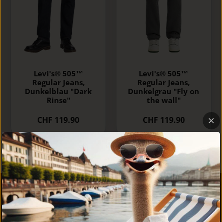
Levi's® 505™
Levi's® 505™
Regular Jeans,
Regular Jeans,
Dunkelblau "Dark
Dunkelgrau "Fly on
Rinse"
the wall"
CHF 119.90
CHF 119.90
Oberdorfstrasse 22