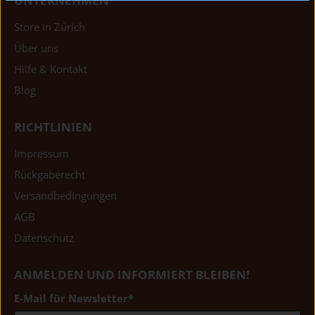
UNTERNEHMEN
Store in Zürich
Über uns
Hilfe & Kontakt
Blog
RICHTLINIEN
Impressum
Rückgaberecht
Versandbedingungen
AGB
Datenschutz
ANMELDEN UND INFORMIERT BLEIBEN!
E-Mail für Newsletter
*