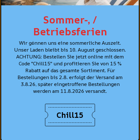
CH-8001 Zürich
+41 44 261 91 22
hello@struuss.ch
Sommer-, /
Montag: geschlossen
Betriebsferien
Di - Fr : 10:00 - 18:30 Uhr
Sa : 10:00 - 16:30 Uhr
Wir gönnen uns eine sommerliche Auszeit.
Unser Laden bleibt bis 10. August geschlossen.
ACHTUNG: Bestellen Sie jetzt online mit dem
Code "Chill15" und profitieren Sie von 15 %
Rabatt auf das gesamte Sortiment. Für
SHOP
Bestellungen bis 2.8. erfolgt der Versand am
3.8.26, später eingetroffene Bestellungen
Herren
werden am 11.8.2026 versandt.
Damen
Accessoires
Chill15
Sale
Gutschein