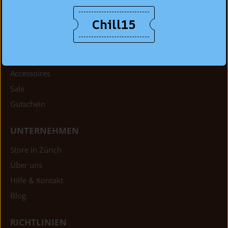
Chill15
SHOP
Herren
Damen
Accessoires
Sale
Gutschein
UNTERNEHMEN
Store in Zürich
Über uns
Hilfe & Kontakt
Blog
RICHTLINIEN