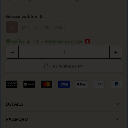
Grösse wählen:
S
S
M
L
XL
XXL
Lieferung in 1–3 Werktagen ab Lager
Anzahl
AUSVERKAUFT
DETAILS
PASSFORM