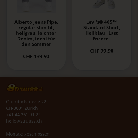
Alberto Jeans Pipe,
Levi's® 405™
regular slim fit,
Standard Short,
hellgrau, leichter
Hellblau "Last
Denim, ideal für
Encore"
den Sommer
CHF 79.90
CHF 139.90
Oberdorfstrasse 22
CH-8001 Zürich
+41 44 261 91 22
hello@struuss.ch
Montag: geschlossen