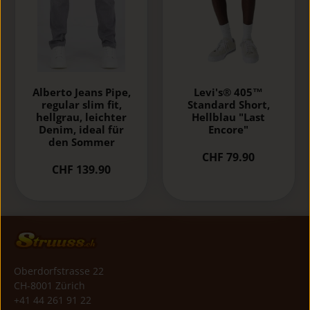
Alberto Jeans Pipe,
Levi's® 405™
regular slim fit,
Standard Short,
hellgrau, leichter
Hellblau "Last
Denim, ideal für
Encore"
den Sommer
CHF 79.90
CHF 139.90
Oberdorfstrasse 22
CH-8001 Zürich
+41 44 261 91 22