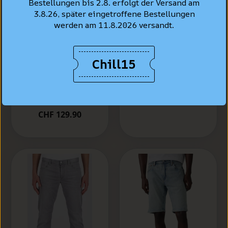
Bestellungen bis 2.8. erfolgt der Versand am
3.8.26, später eingetroffene Bestellungen
werden am 11.8.2026 versandt.
Levi's® Jeans
Hemd Standard
Levi's® 502™
Fit, Hellblau "Esta
Chill15
Taper Jeans,
Noche"
Hellblau
vewaschen "Call It
CHF 99.90
Off"
CHF 129.90