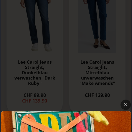
Lee Carol Jeans
Lee Carol Jeans
Straight,
Straight,
Dunkelblau
Mittelblau
verwaschen "Dark
unverwaschen
Ruby"
"Make Amends"
CHF 89.90
CHF 129.90
CHF 139.90