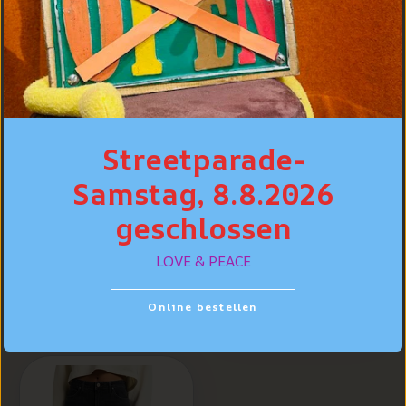
Streetparade-
Samstag, 8.8.2026
geschlossen
Lee Carol Straight,
Lee Carol Straight,
Dunkelblau uni
Hellgrau "Washed
"Rinse"
Out"
LOVE & PEACE
CHF 129.90
CHF 139.90
Online bestellen