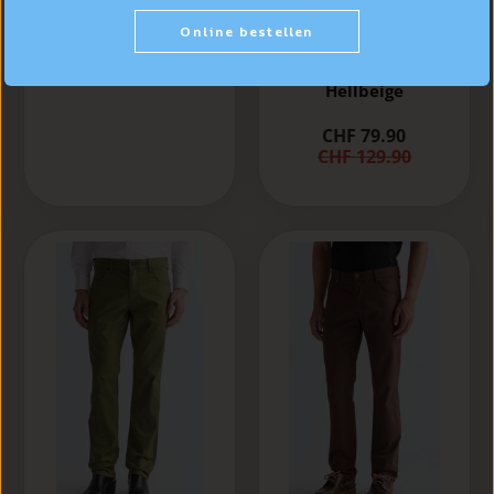
Check Shirt, Grün
karriert "KENT"
Wrangler
Online bestellen
Greensboro Hose
CHF 89.90
Regular Fit,
Hellbeige
CHF 79.90
CHF 129.90