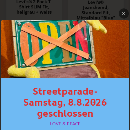
Levi's® 2 Pack T-
Levi's®
Shirt SLIM Fit,
Jeanshemd,
hellgrau + weiss
Standard Fit,
Mittelblau "Blue"
CHF 49.90
CHF 59.90
CHF 99.90
Streetparade-
Samstag, 8.8.2026
geschlossen
Fynch Hatton
LOVE & PEACE
Essential Premium