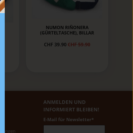
NUMON RIÑONERA
(GÜRTELTASCHE), BILLAR
IM
CHF 39.90
CHF 59.90
0
EN
ANMELDEN UND
INFORMIERT BLEIBEN!
E-Mail für Newsletter
*
t
ngungen