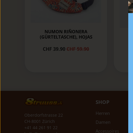
NUMON RIÑONERA
(GÜRTELTASCHE), HOJAS
(
CHF 39.90
CHF 59.90
SHOP
Herren
Oberdorfstrasse 22
CH-8001 Zürich
Damen
+41 44 261 91 22
Accessoires