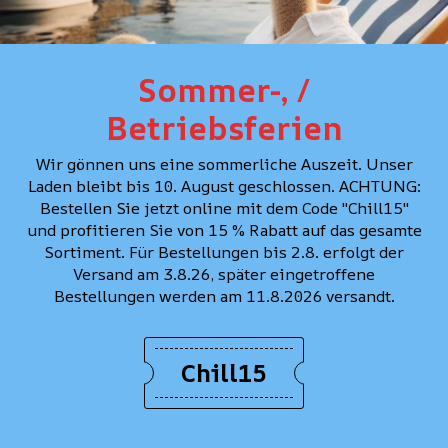
Sommer-, /
NUMON RIÑONERA
Betriebsferien
NUMON RIÑONERA
(GÜRTELTASCHE), DEN
GÜRTELTASCHE), ROSA-
ANTRACITA
CHF 39.90
CHF 59.9
Wir gönnen uns eine sommerliche Auszeit. Unser
Laden bleibt bis 10. August geschlossen. ACHTUNG:
CHF 39.90
CHF 59.90
Bestellen Sie jetzt online mit dem Code "Chill15"
und profitieren Sie von 15 % Rabatt auf das gesamte
Sortiment. Für Bestellungen bis 2.8. erfolgt der
Versand am 3.8.26, später eingetroffene
Bestellungen werden am 11.8.2026 versandt.
UNTERNEHMEN
RICHTLINI
Chill15
Store in Zürich
Impressum
Über uns
Rückgaberech
Hilfe & Kontakt
Versandbedi