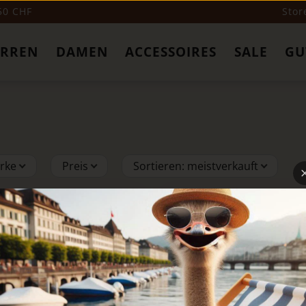
 50 CHF
Stor
ERREN
DAMEN
ACCESSOIRES
SALE
GU
rke
Preis
Sortieren
:
meistverkauft