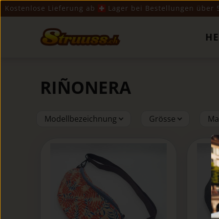
Kostenlose Lieferung ab
​ Lager bei Bestellungen über
H
RIÑONERA
Modellbezeichnung
Grösse
Ma