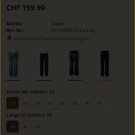
CHF 159.90
Marke:
Dawn
Art.-Nr.:
F01-0500-203-24-28
Abholung im Store in Zürich möglich
Weite (W) wählen:
24
24
25
26
27
28
29
30
31
Länge (L) wählen:
28
28
30
32