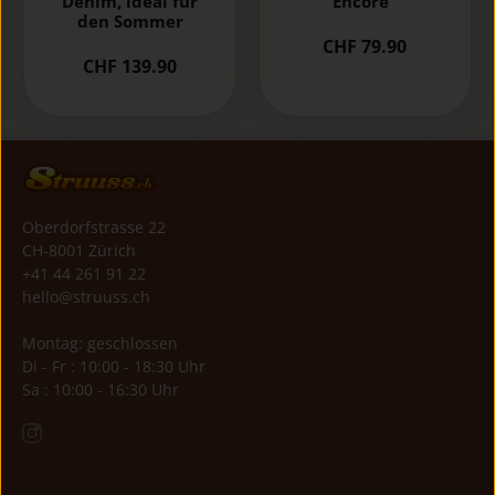
Denim, ideal für
Encore"
den Sommer
CHF 79.90
CHF 139.90
Oberdorfstrasse 22
CH-8001 Zürich
+41 44 261 91 22
hello@struuss.ch
Montag: geschlossen
Di - Fr : 10:00 - 18:30 Uhr
Sa : 10:00 - 16:30 Uhr