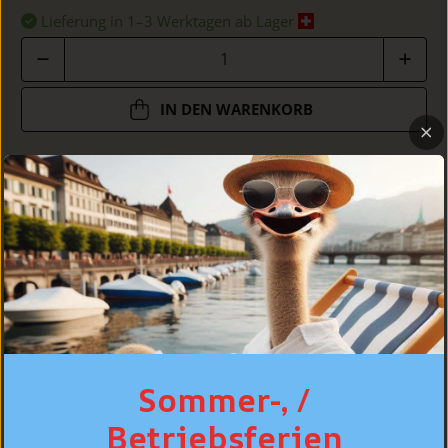
Lieferung in 1–3 Werktagen ab Lager
Anzahl
IN DEN WARENKORB
DETAILS
PASSFORM
PFLEGE
Sommer-, /
PERSÖNLICHE BERATUNG
Betriebsferien