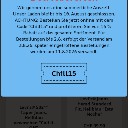
Wir gönnen uns eine sommerliche Auszeit.
BESTSELLER
Unser Laden bleibt bis 10. August geschlossen.
ACHTUNG: Bestellen Sie jetzt online mit dem
Code "Chill15" und profitieren Sie von 15 %
Rabatt auf das gesamte Sortiment. Für
Bestellungen bis 2.8. erfolgt der Versand am
3.8.26, später eingetroffene Bestellungen
werden am 11.8.2026 versandt.
Chill15
Levi's® Jeans
Hemd Standard
Levi's® 502™
Fit, Hellblau "Esta
Taper Jeans,
Noche"
Hellblau
vewaschen "Call It
CHF 99.90
Off"