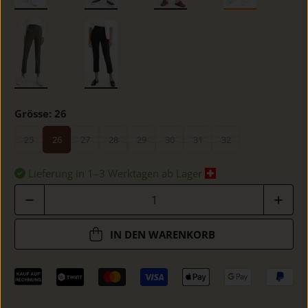
Grösse:
26
25
26
27
28
29
30
31
32
Lieferung in 1–3 Werktagen ab Lager
Anzahl
IN DEN WARENKORB