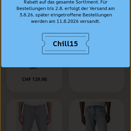
Rabatt auf das gesamte Sortiment. Für
Bestellungen bis 2.8. erfolgt der Versand am
3.8.26, später eingetroffene Bestellungen
werden am 11.8.2026 versandt.
Levi's® Jeans
Chill15
Hemd Standard
Levi's® 502™
Fit, Hellblau "Esta
Taper Jeans,
Noche"
Hellblau
vewaschen "Call It
CHF 99.90
Off"
CHF 129.90