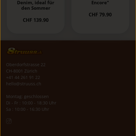
Denim, ideal für
Encore"
den Sommer
CHF 79.90
CHF 139.90
Oberdorfstrasse 22
CH-8001 Zürich
+41 44 261 91 22
hello@struuss.ch
Montag: geschlossen
Di - Fr : 10:00 - 18:30 Uhr
Sa : 10:00 - 16:30 Uhr