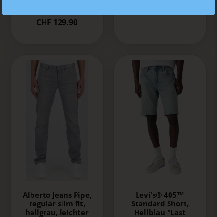
Off"
CHF 129.90
Alberto Jeans Pipe,
Levi's® 405™
regular slim fit,
Standard Short,
hellgrau, leichter
Hellblau "Last