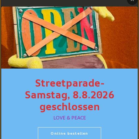
BESTSELLER
Streetparade-
Samstag, 8.8.2026
geschlossen
Levi's® Jeans
Hemd Standard
LOVE & PEACE
Levi's® 502™
Fit, Hellblau "Esta
Taper Jeans,
Noche"
Hellblau
Online bestellen
vewaschen "Call It
CHF 99.90