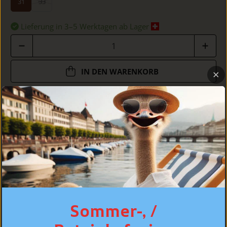
31
33
Lieferung in 3–5 Werktagen ab Lager
Anzahl
IN DEN WARENKORB
DETAILS
PASSFORM
PFLEGE
Sommer-, /
PERSÖNLICHE BERATUNG