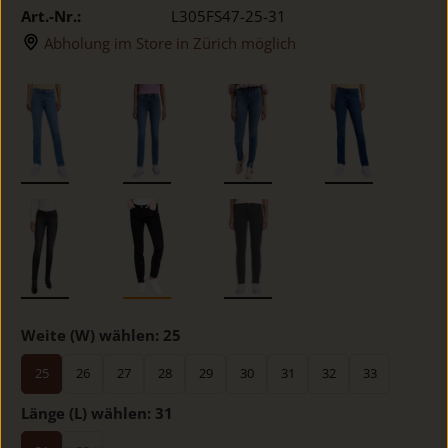
Art.-Nr.:
L305FS47-25-31
Abholung im Store in Zürich möglich
Weite (W) wählen:
25
25
26
27
28
29
30
31
32
33
Länge (L) wählen:
31