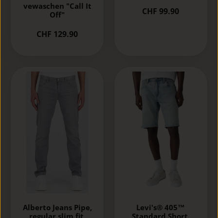
vewaschen "Call It
CHF 99.90
Off"
CHF 129.90
Alberto Jeans Pipe,
Levi's® 405™
regular slim fit,
Standard Short,