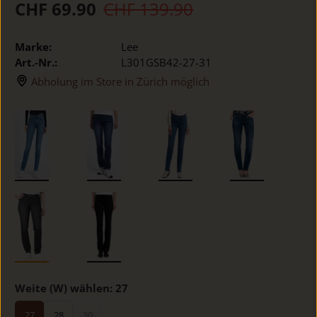
CHF 69.90
CHF 139.90
Marke:
Lee
Art.-Nr.:
L301GSB42-27-31
Abholung im Store in Zürich möglich
Weite (W) wählen:
27
27
28
30