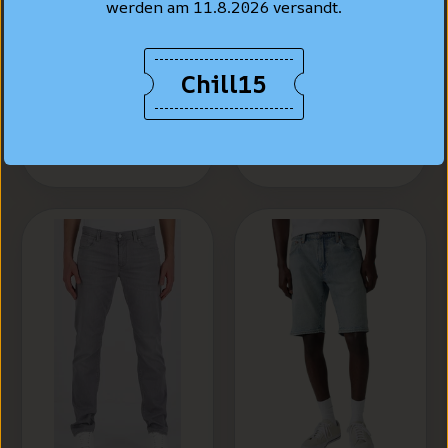
Levi's® Jeans
werden am 11.8.2026 versandt.
Hemd Standard
Levi's® 502™
Fit, Hellblau "Esta
Taper Jeans,
Noche"
Hellblau
Chill15
vewaschen "Call It
CHF 99.90
Off"
CHF 129.90