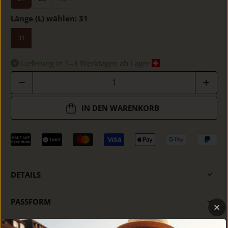
Länge (L) wählen:
31
31
Lieferung in 1–3 Werktagen ab Lager
Anzahl
IN DEN WARENKORB
DETAILS
PASSFORM