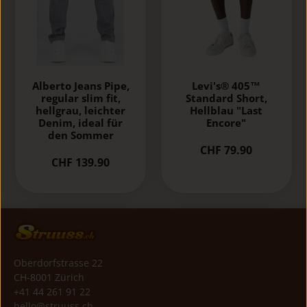
Alberto Jeans Pipe,
Levi's® 405™
regular slim fit,
Standard Short,
hellgrau, leichter
Hellblau "Last
Denim, ideal für
Encore"
den Sommer
CHF 79.90
CHF 139.90
Oberdorfstrasse 22
CH-8001 Zürich
+41 44 261 91 22
hello@struuss.ch