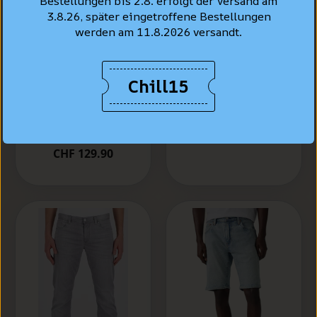
Bestellungen bis 2.8. erfolgt der Versand am
3.8.26, später eingetroffene Bestellungen
werden am 11.8.2026 versandt.
Levi's® Jeans
Hemd Standard
Levi's® 502™
Fit, Hellblau "Esta
Chill15
Taper Jeans,
Noche"
Hellblau
vewaschen "Call It
CHF 99.90
Off"
CHF 129.90