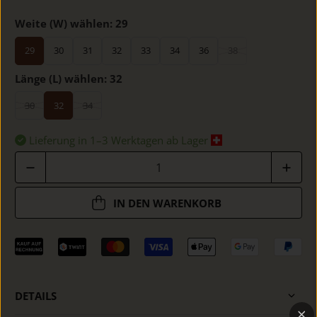
Weite (W) wählen:
29
29
30
31
32
33
34
36
38
Länge (L) wählen:
32
30
32
34
Lieferung in 1–3 Werktagen ab Lager
Anzahl
IN DEN WARENKORB
DETAILS