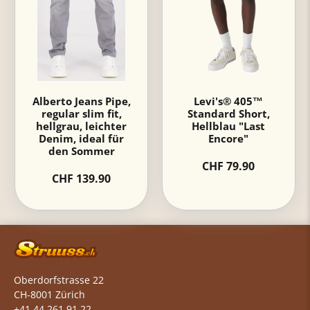
Alberto Jeans Pipe,
Levi's® 405™
regular slim fit,
Standard Short,
hellgrau, leichter
Hellblau "Last
Denim, ideal für
Encore"
den Sommer
CHF 79.90
CHF 139.90
Oberdorfstrasse 22
CH-8001 Zürich
+41 44 261 91 22