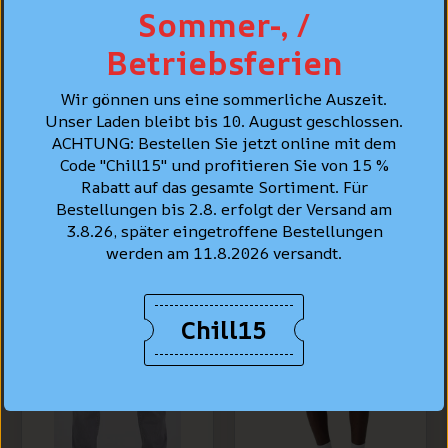
Sommer-, /
Levi's® Jeans
Betriebsferien
Hemd Standard
Levi's® 502™
Fit, Hellblau "Esta
Taper Jeans,
Noche"
Wir gönnen uns eine sommerliche Auszeit.
Hellblau
Unser Laden bleibt bis 10. August geschlossen.
vewaschen "Call It
CHF 99.90
ACHTUNG: Bestellen Sie jetzt online mit dem
Off"
Code "Chill15" und profitieren Sie von 15 %
CHF 129.90
Rabatt auf das gesamte Sortiment. Für
Bestellungen bis 2.8. erfolgt der Versand am
3.8.26, später eingetroffene Bestellungen
werden am 11.8.2026 versandt.
Chill15