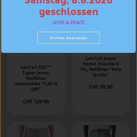
geschlossen
LOVE & PEACE
Online bestellen
Levi's® Jeans
Hemd Standard
Levi's® 502™
Fit, Hellblau "Esta
Taper Jeans,
Noche"
Hellblau
vewaschen "Call It
CHF 99.90
Off"
CHF 129.90