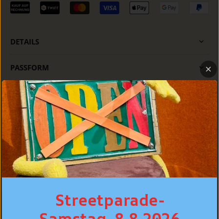
DETAILS
PASSFORM
PFLEGE
PERSÖNLICHE BERATUNG
BESTSELLER
Streetparade-
Samstag, 8.8.2026