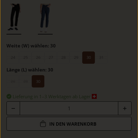
Weite (W) wählen:
30
24
25
26
27
28
29
30
31
Länge (L) wählen:
30
26
28
30
Lieferung in 1–3 Werktagen ab Lager
Anzahl
IN DEN WARENKORB