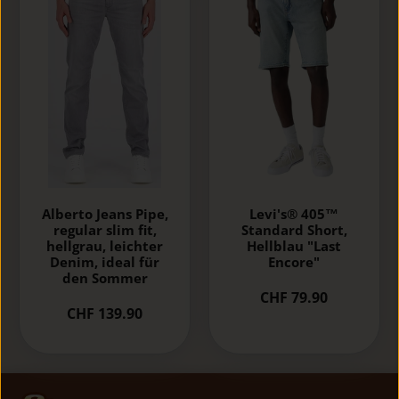
Alberto Jeans Pipe,
Levi's® 405™
regular slim fit,
Standard Short,
hellgrau, leichter
Hellblau "Last
Denim, ideal für
Encore"
den Sommer
CHF 79.90
CHF 139.90