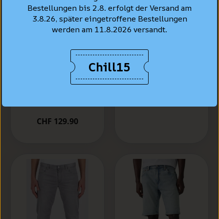
Bestellungen bis 2.8. erfolgt der Versand am
3.8.26, später eingetroffene Bestellungen
werden am 11.8.2026 versandt.
Levi's® Jeans
Hemd Standard
Chill15
Levi's® 502™
Fit, Hellblau "Esta
Taper Jeans,
Noche"
Hellblau
vewaschen "Call It
CHF 99.90
Off"
CHF 129.90