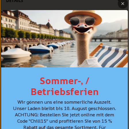
DETAILS
PASSFORM
PFLEGE
PERSÖNLICHE BERATUNG
BESTSELLER
Sommer-, /
Betriebsferien
Wir gönnen uns eine sommerliche Auszeit.
Unser Laden bleibt bis 10. August geschlossen.
ACHTUNG: Bestellen Sie jetzt online mit dem
Code "Chill15" und profitieren Sie von 15 %
Rabatt auf das gesamte Sortiment. Für