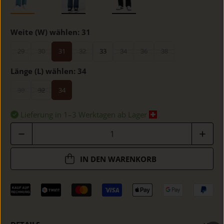
Weite (W) wählen:
31
29
30
31
32
33
34
36
38
Länge (L) wählen:
34
30
32
34
Lieferung in 1–3 Werktagen ab Lager
Anzahl
IN DEN WARENKORB