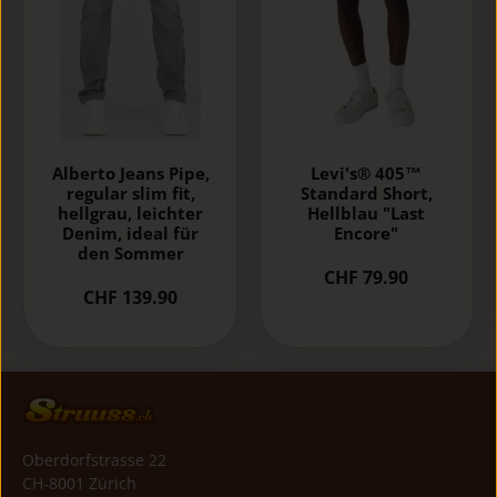
Alberto Jeans Pipe,
Levi's® 405™
regular slim fit,
Standard Short,
hellgrau, leichter
Hellblau "Last
Denim, ideal für
Encore"
den Sommer
CHF 79.90
CHF 139.90
Oberdorfstrasse 22
CH-8001 Zürich