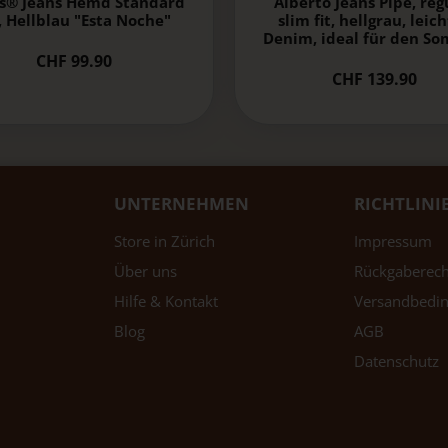
's® Jeans Hemd Standard
Alberto Jeans Pipe, reg
, Hellblau "Esta Noche"
slim fit, hellgrau, leic
Denim, ideal für den S
CHF 99.90
CHF 139.90
UNTERNEHMEN
RICHTLINI
Store in Zürich
Impressum
Über uns
Rückgaberech
Hilfe & Kontakt
Versandbedi
Blog
AGB
Datenschutz