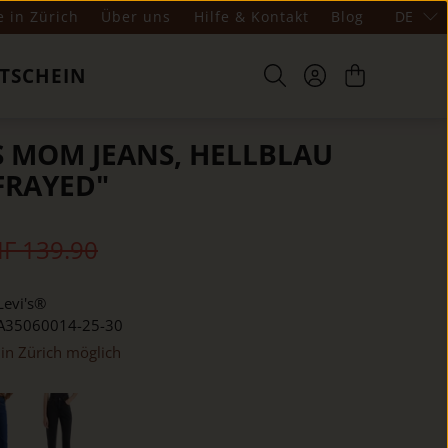
e in Zürich
Über uns
Hilfe & Kontakt
Blog
DE
TSCHEIN
0S MOM JEANS, HELLBLAU
FRAYED"
F 139.90
Levi's®
A35060014-25-30
in Zürich möglich