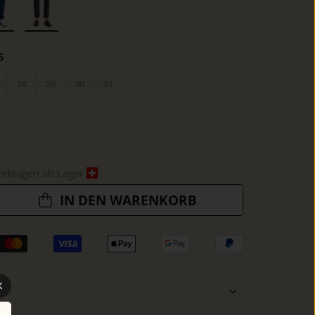
5
28
29
30
31
erktagen ab Lager
IN DEN WARENKORB