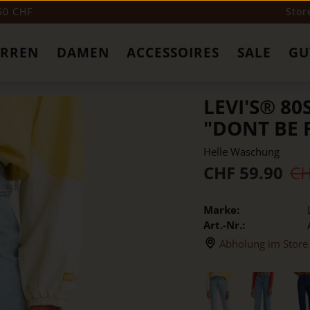
 50 CHF
Stor
ERREN
DAMEN
ACCESSOIRES
SALE
GU
LEVI'S® 8
"DONT BE 
Helle Waschung
CHF 59.90
CH
Marke:
Art.-Nr.:
Abholung im Store 