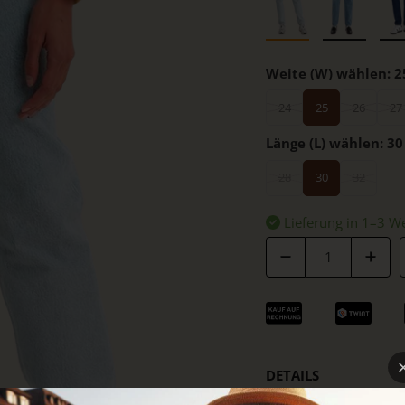
Weite (W) wählen:
2
24
25
26
27
Länge (L) wählen:
30
28
30
32
Lieferung in 1–3 W
Anzahl
DETAILS