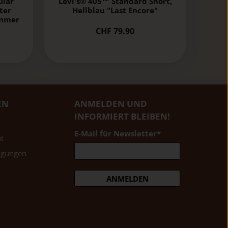
ular
Levi's® 405™ Standard Short,
hter
Hellblau "Last Encore"
ommer
CHF 79.90
EN
ANMELDEN UND
INFORMIERT BLEIBEN!
E-Mail für Newsletter
*
t
ngungen
ANMELDEN