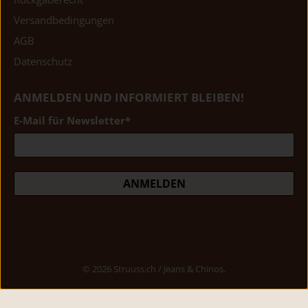
Versandbedingungen
AGB
Datenschutz
ANMELDEN UND INFORMIERT BLEIBEN!
E-Mail für Newsletter
*
ANMELDEN
© 2026
Struuss.ch / Jeans & Chinos
.