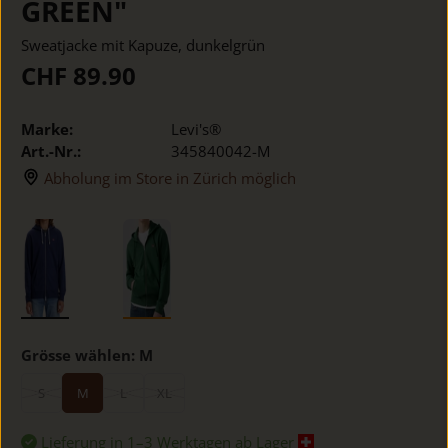
GREEN"
Sweatjacke mit Kapuze, dunkelgrün
CHF 89.90
Marke:
Levi's®
Art.-Nr.:
345840042-M
Abholung im Store in Zürich möglich
Grösse wählen:
M
S
M
L
XL
Lieferung in 1–3 Werktagen ab Lager