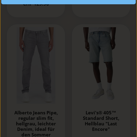
CHF 129.90
Alberto Jeans Pipe,
Levi's® 405™
regular slim fit,
Standard Short,
hellgrau, leichter
Hellblau "Last
Denim, ideal für
Encore"
den Sommer