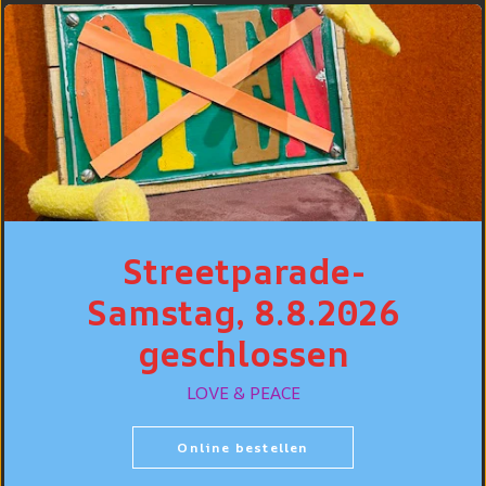
BESTSELLER
Streetparade-
Samstag, 8.8.2026
geschlossen
Levi's® Jeans
Hemd Standard
Levi's® 502™
Fit, Hellblau "Esta
LOVE & PEACE
Taper Jeans,
Noche"
Hellblau
vewaschen "Call It
CHF 99.90
Online bestellen
Off"