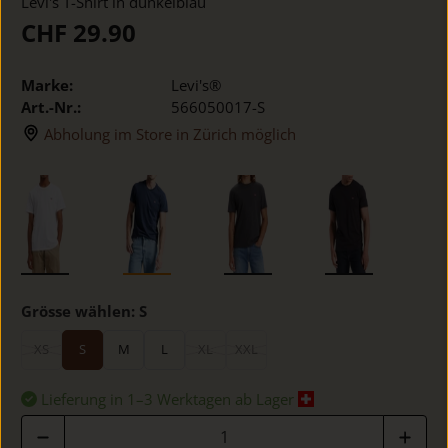
Levi's T-Shirt in dunkelblau
CHF 29.90
Marke:
Levi's®
Art.-Nr.:
566050017-S
Abholung im Store in Zürich möglich
Grösse wählen:
S
XS
S
M
L
XL
XXL
Lieferung in 1–3 Werktagen ab Lager
Anzahl