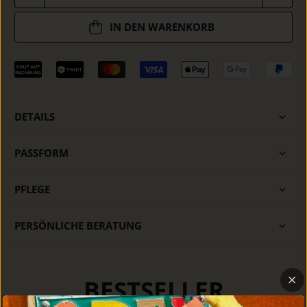
IN DEN WARENKORB
DETAILS
PASSFORM
PFLEGE
PERSÖNLICHE BERATUNG
BESTSELLER