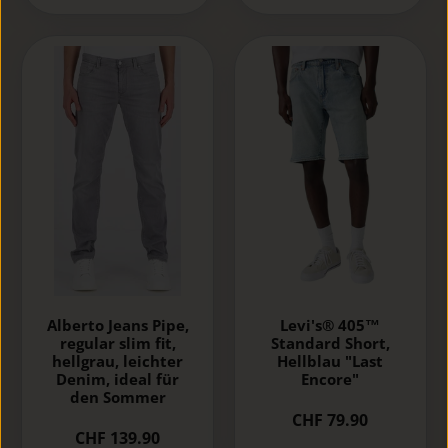
Alberto Jeans Pipe,
Levi's® 405™
regular slim fit,
Standard Short,
hellgrau, leichter
Hellblau "Last
Denim, ideal für
Encore"
den Sommer
CHF 79.90
CHF 139.90