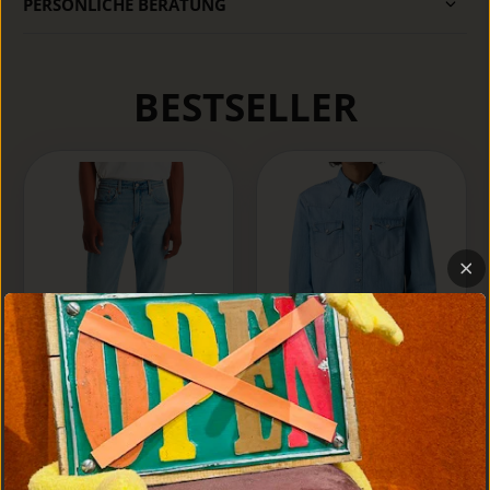
PERSÖNLICHE BERATUNG
BESTSELLER
Levi's® Jeans
Hemd Standard
Levi's® 502™
Fit, Hellblau "Esta
Taper Jeans,