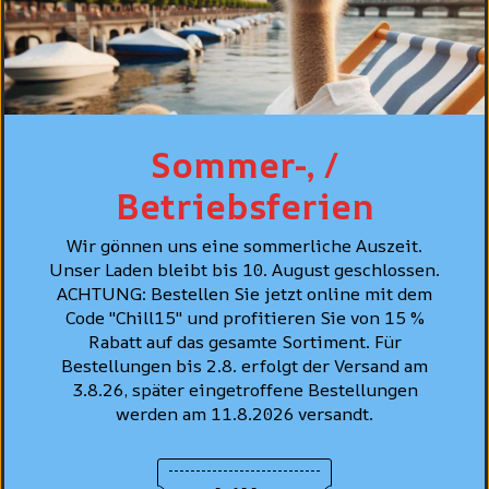
Sommer-, /
Betriebsferien
Wir gönnen uns eine sommerliche Auszeit.
Unser Laden bleibt bis 10. August geschlossen.
ACHTUNG: Bestellen Sie jetzt online mit dem
Code "Chill15" und profitieren Sie von 15 %
Levi's® Jeans
Rabatt auf das gesamte Sortiment. Für
Hemd Standard
Levi's® 502™
Fit, Hellblau "Esta
Bestellungen bis 2.8. erfolgt der Versand am
Taper Jeans,
Noche"
3.8.26, später eingetroffene Bestellungen
Hellblau
vewaschen "Call It
werden am 11.8.2026 versandt.
CHF 99.90
Off"
CHF 129.90