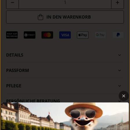
IN DEN WARENKORB
DETAILS
PASSFORM
PFLEGE
PERSÖNLICHE BERATUNG
BESTSELLER