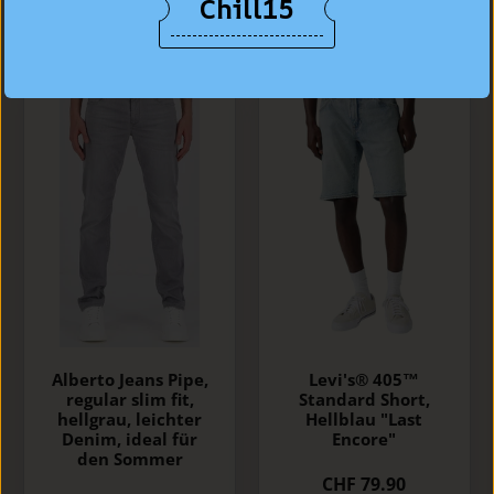
Chill15
Alberto Jeans Pipe,
Levi's® 405™
regular slim fit,
Standard Short,
hellgrau, leichter
Hellblau "Last
Denim, ideal für
Encore"
den Sommer
CHF 79.90