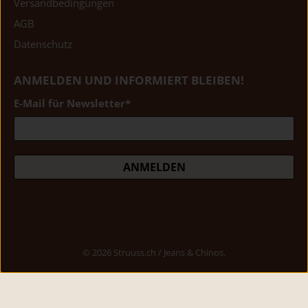
Versandbedingungen
AGB
Datenschutz
ANMELDEN UND INFORMIERT BLEIBEN!
E-Mail für Newsletter
*
ANMELDEN
© 2026
Struuss.ch / Jeans & Chinos
.