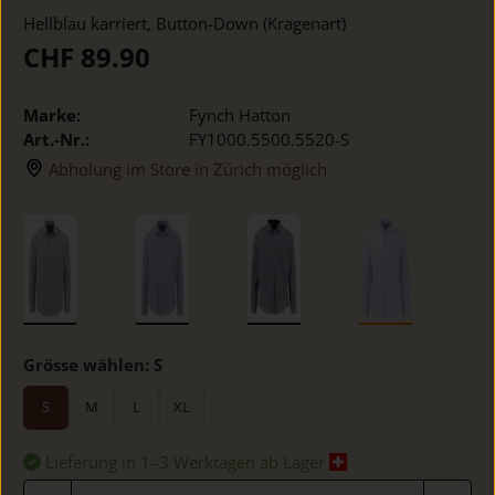
Hellblau karriert, Button-Down (Kragenart)
CHF 89.90
Marke:
Fynch Hatton
Art.-Nr.:
FY1000.5500.5520-S
Abholung im Store in Zürich möglich
Grösse wählen:
S
S
M
L
XL
Lieferung in 1–3 Werktagen ab Lager
Anzahl