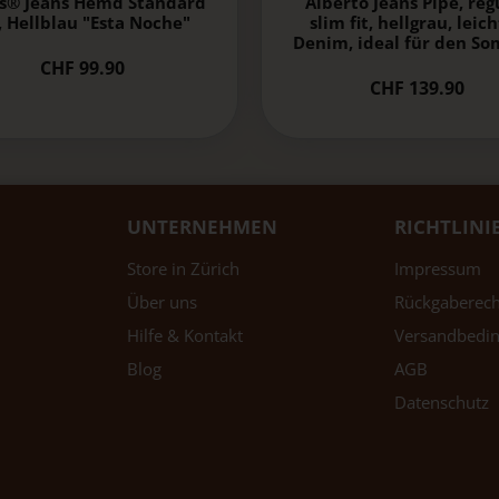
's® Jeans Hemd Standard
Alberto Jeans Pipe, reg
, Hellblau "Esta Noche"
slim fit, hellgrau, leic
Denim, ideal für den S
CHF 99.90
CHF 139.90
UNTERNEHMEN
RICHTLINI
Store in Zürich
Impressum
Über uns
Rückgaberech
Hilfe & Kontakt
Versandbedi
Blog
AGB
Datenschutz