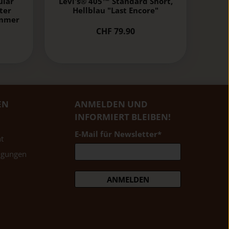
ular
Levi's® 405™ Standard Short,
hter
Hellblau "Last Encore"
ommer
CHF 79.90
EN
ANMELDEN UND
INFORMIERT BLEIBEN!
E-Mail für Newsletter
*
t
ngungen
ANMELDEN