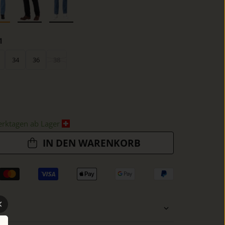
1
34
36
38
erktagen ab Lager
IN DEN WARENKORB