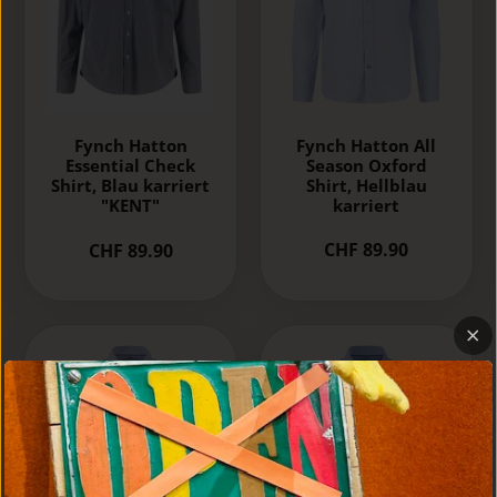
Fynch Hatton All
Fynch Hatton
Season Oxford
Essential Check
Shirt, Hellblau
Shirt, Blau karriert
karriert
"KENT"
CHF 89.90
CHF 89.90