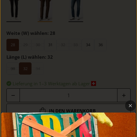
Weite (W) wählen:
28
28
29
30
31
32
33
34
36
Länge (L) wählen:
32
30
32
34
Lieferung in 1–3 Werktagen ab Lager
Anzahl
IN DEN WARENKORB