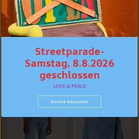
DETAILS
PASSFORM
PFLEGE
Streetparade-
Samstag, 8.8.2026
PERSÖNLICHE BERATUNG
geschlossen
LOVE & PEACE
BESTSELLER
Online bestellen