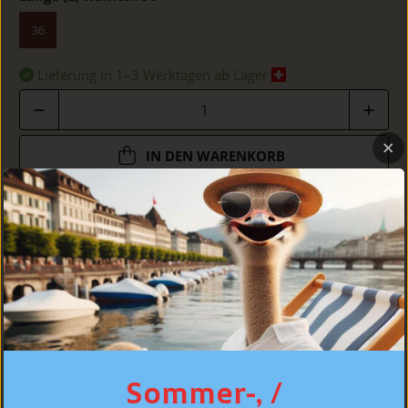
36
Lieferung in 1–3 Werktagen ab Lager
Anzahl
IN DEN WARENKORB
DETAILS
PASSFORM
PFLEGE
Sommer-, /