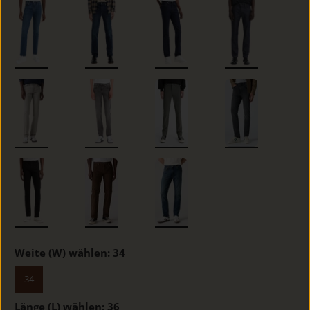
Weite (W) wählen:
34
34
Länge (L) wählen:
36