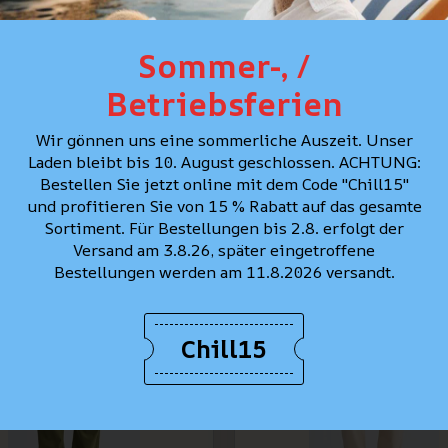
Sommer-, /
Betriebsferien
Wrangler Greensbor
Wrangler Greensboro
Pantalon en velours côt
talon en velours côtelé,
Wir gönnen uns eine sommerliche Auszeit. Unser
Noir
Vert foncé
Laden bleibt bis 10. August geschlossen. ACHTUNG:
Bestellen Sie jetzt online mit dem Code "Chill15"
CHF 129.90
HF 99.90
CHF 129.90
und profitieren Sie von 15 % Rabatt auf das gesamte
Sortiment. Für Bestellungen bis 2.8. erfolgt der
Versand am 3.8.26, später eingetroffene
Bestellungen werden am 11.8.2026 versandt.
Chill15