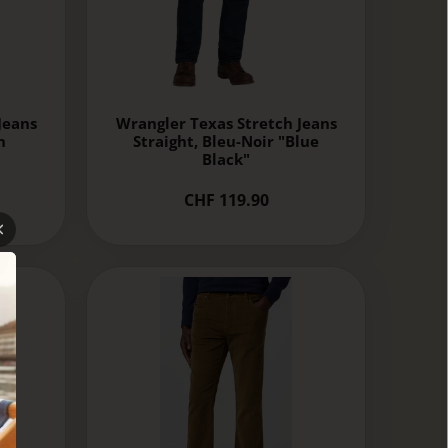
Jeans
Wrangler Texas Stretch Jeans
n
Straight, Bleu-Noir "Blue
Black"
CHF 119.90