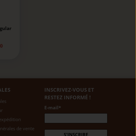
gular
0
ALES
INSCRIVEZ-VOUS ET
RESTEZ INFORMÉ !
les
E-mail
*
ur
expédition
nérales de vente
S'INSCRIRE