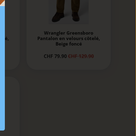
o
Wrangler Greensboro
elé,
Pantalon en velours côtelé,
Beige foncé
CHF 79.90
CHF 129.90