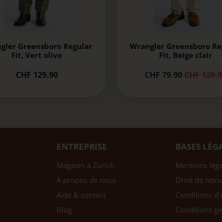
gler Greensboro Regular
Wrangler Greensboro Re
Fit, Vert olive
Fit, Beige clair
CHF 129.90
CHF 79.90
CHF 129.9
ENTREPRISE
BASES LÉG
Magasin à Zurich
Mentions léga
À propos de nous
Droit de reto
Aide & contact
Conditions d'
Blog
Conditions gé