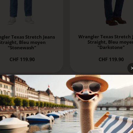
Wrangler Texas Stretch 
gler Texas Stretch Jeans
Straight, Bleu moye
Straight, Bleu moyen
"Darkstone"
"Stonewash"
CHF 119.90
CHF 119.90