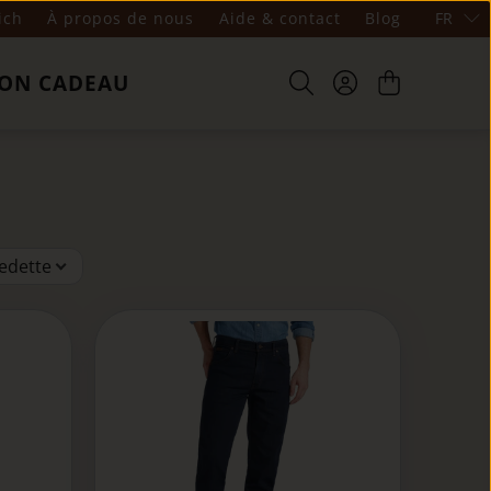
ich
À propos de nous
Aide & contact
Blog
FR
ON CADEAU
edette