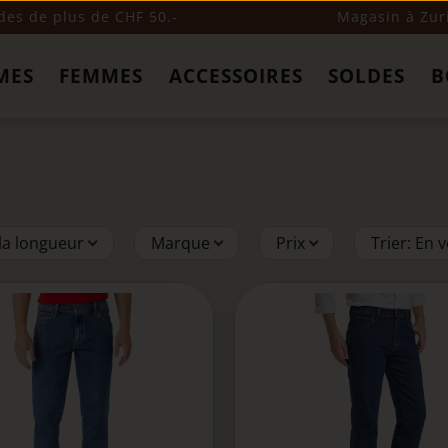
s de plus de CHF 50.-
Magasin à Zur
MES
FEMMES
ACCESSOIRES
SOLDES
B
 la longueur
Marque
Prix
Trier
:
En v