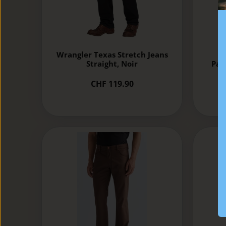
Wrangler Texas Stretch Jeans
Straight, Noir
Pan
CHF 119.90
C