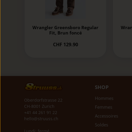
Wrangler Greensboro Regular
Wran
Fit, Brun foncé
CHF 129.90
SHOP
Hommes
Oberdorfstrasse 22
CH-8001 Zurich
Femmes
+41 44 261 91 22
Accessoires
hello@struuss.ch
Soldes
Lundi: fermé