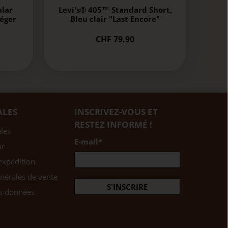
ular
Levi's® 405™ Standard Short,
léger
Bleu clair "Last Encore"
CHF 79.90
ALES
INSCRIVEZ-VOUS ET
RESTEZ INFORMÉ !
les
E-mail
*
ur
expédition
nérales de vente
S'INSCRIRE
es données