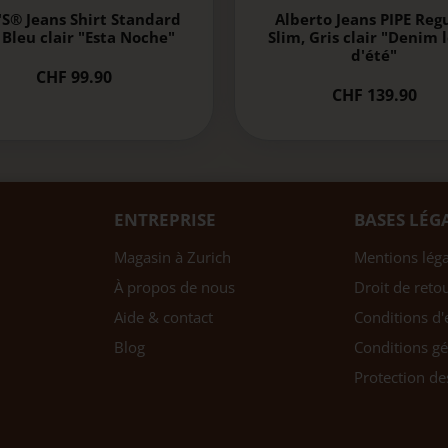
'S® Jeans Shirt Standard
Alberto Jeans PIPE Reg
, Bleu clair "Esta Noche"
Slim, Gris clair "Denim 
d'été"
CHF 99.90
CHF 139.90
ENTREPRISE
BASES LÉG
Magasin à Zurich
Mentions léga
À propos de nous
Droit de reto
Aide & contact
Conditions d'
Blog
Conditions gé
Protection d