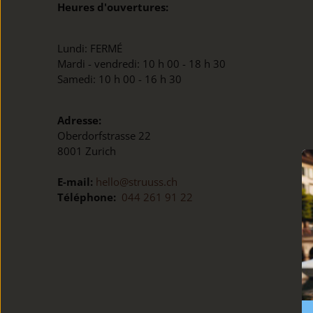
Heures d'ouvertures:
Lundi: FERMÉ
Mardi - vendredi: 10 h 00 - 18 h 30
Samedi: 10 h 00 - 16 h 30
Adresse:
Oberdorfstrasse 22
8001 Zurich
E-mail:
​
hello@struuss.ch
Téléphone:
​
044 261 91 22