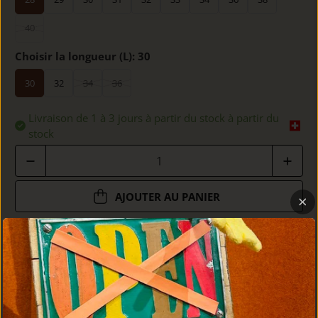
40
Choisir la longueur (L):
30
30
32
34
36
Livraison de 1 à 3 jours à partir du stock à partir du
stock
Quantité
AJOUTER AU PANIER
DÉTAILS