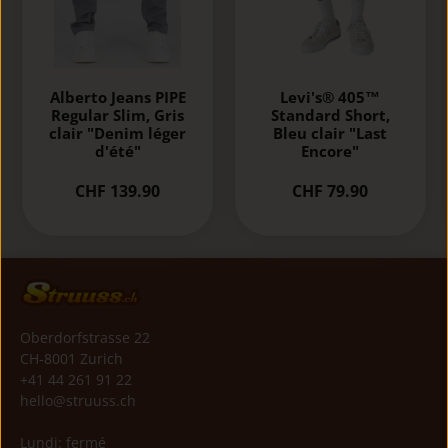
Alberto Jeans PIPE
Levi's® 405™
Regular Slim, Gris
Standard Short,
clair "Denim léger
Bleu clair "Last
d'été"
Encore"
CHF 139.90
CHF 79.90
Oberdorfstrasse 22
CH-8001 Zurich
+41 44 261 91 22
hello@struuss.ch
Lundi: fermé