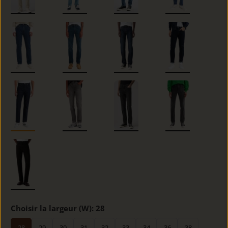
Choisir la largeur (W):
28
28
29
30
31
32
33
34
36
38