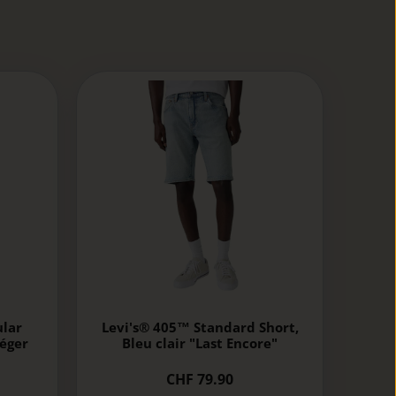
ular
Levi's® 405™ Standard Short,
léger
Bleu clair "Last Encore"
CHF 79.90