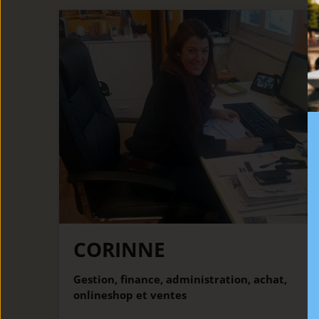
CORINNE
Gestion, finance, administration, achat,
onlineshop et ventes