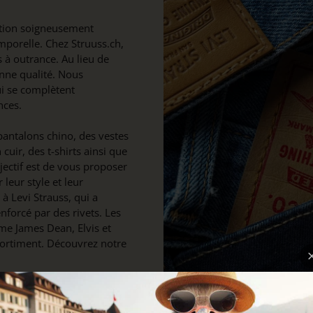
ction soigneusement
mporelle. Chez Struuss.ch,
 à outrance. Au lieu de
nne qualité. Nous
i se complètent
nces.
antalons chino, des vestes
cuir, des t-shirts ainsi que
bjectif est de vous proposer
leur style et leur
 Levi Strauss, qui a
nforcé par des rivets. Les
me James Dean, Elvis et
sortiment. Découvrez notre