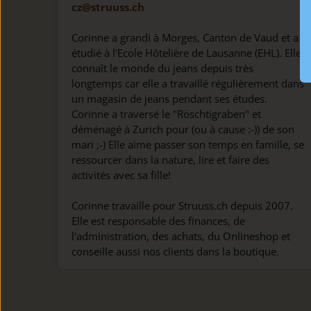
cz@struuss.ch
Corinne a grandi à Morges, Canton de Vaud et a
étudié à l'Ecole Hôtelière de Lausanne (EHL). Elle
connaît le monde du jeans depuis très
longtemps car elle a travaillé régulièrement dans
un magasin de jeans pendant ses études.
Corinne a traversé le "Röschtigraben" et
déménagé à Zurich pour (ou à cause :-)) de son
mari ;-) Elle aime passer son temps en famille, se
ressourcer dans la nature, lire et faire des
activités avec sa fille!
Corinne travaille pour Struuss.ch depuis 2007.
Elle est responsable des finances, de
l'administration, des achats, du Onlineshop et
conseille aussi nos clients dans la boutique.