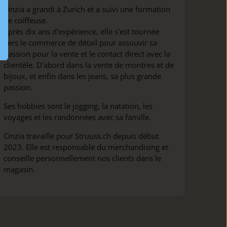
Cinzia a grandi à Zurich et a suivi une formation
de coiffeuse.
Après dix ans d'expérience, elle s'est tournée
vers le commerce de détail pour assouvir sa
passion pour la vente et le contact direct avec la
clientèle. D'abord dans la vente de montres et de
bijoux, et enfin dans les jeans, sa plus grande
passion.
Ses hobbies sont le jogging, la natation, les
voyages et les randonnées avec sa famille.
Cinzia travaille pour Struuss.ch depuis début
2023. Elle est responsable du merchandising et
conseille personnellement nos clients dans le
magasin.