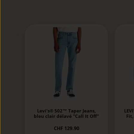
Levi's® 502™ Taper Jeans,
LEVI
bleu clair délavé "Call It Off"
Fit
CHF 129.90