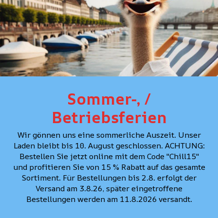
Sommer-, /
Betriebsferien
Wir gönnen uns eine sommerliche Auszeit. Unser
Laden bleibt bis 10. August geschlossen. ACHTUNG:
Bestellen Sie jetzt online mit dem Code "Chill15"
RETO
und profitieren Sie von 15 % Rabatt auf das gesamte
Sortiment. Für Bestellungen bis 2.8. erfolgt der
Versand am 3.8.26, später eingetroffene
Gestion, marketing, RH, achats et ventes
Bestellungen werden am 11.8.2026 versandt.
rz@struuss.ch