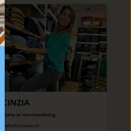
CINZIA
Vente et merchandising
hello@struuss.ch