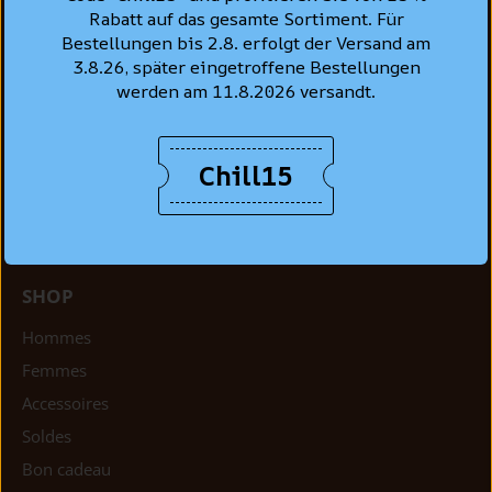
Oberdorfstrasse 22
Rabatt auf das gesamte Sortiment. Für
CH-8001 Zurich
Bestellungen bis 2.8. erfolgt der Versand am
+41 44 261 91 22
3.8.26, später eingetroffene Bestellungen
hello@struuss.ch
werden am 11.8.2026 versandt.
Lundi: fermé
Mar - ven: 10 h 00 - 18 h 30
Chill15
Sam: 10 h 00 - 16 h 30
SHOP
Hommes
Femmes
Accessoires
Soldes
Bon cadeau