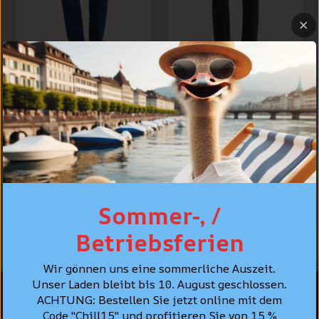
Levi's® 80s Mom
Levi's® 80s Mom
Jeans, Bleu foncé
Jeans, Gris foncé,
uni "Running
100% Coton
Errands", 100%
Coton
CHF 139.90
CHF 99.90
CHF 139.90
Sommer-, /
Betriebsferien
Wir gönnen uns eine sommerliche Auszeit.
Unser Laden bleibt bis 10. August geschlossen.
ACHTUNG: Bestellen Sie jetzt online mit dem
Code "Chill15" und profitieren Sie von 15 %