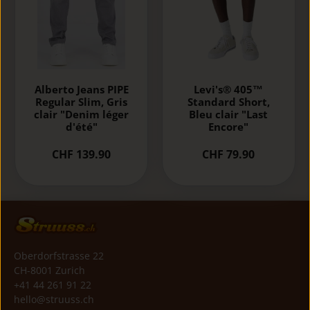
Alberto Jeans PIPE
Levi's® 405™
Regular Slim, Gris
Standard Short,
clair "Denim léger
Bleu clair "Last
d'été"
Encore"
CHF 139.90
CHF 79.90
Oberdorfstrasse 22
CH-8001 Zurich
+41 44 261 91 22
hello@struuss.ch