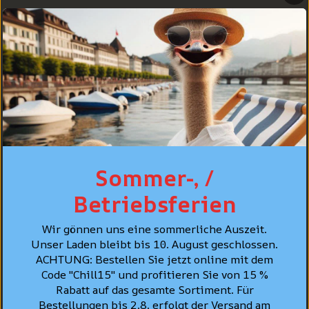
COUPE
SOINS
CONSEIL PERSONNALISÉ
MEILLEURES VENTES
Sommer-, /
Betriebsferien
Wir gönnen uns eine sommerliche Auszeit.
Unser Laden bleibt bis 10. August geschlossen.
ACHTUNG: Bestellen Sie jetzt online mit dem
Code "Chill15" und profitieren Sie von 15 %
Rabatt auf das gesamte Sortiment. Für
Bestellungen bis 2.8. erfolgt der Versand am