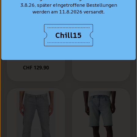
3.8.26, später eingetroffene Bestellungen
werden am 11.8.2026 versandt.
LEVI'S® Jeans Shirt
Chill15
Standard Fit, Bleu
Levi's® 502™
clair "Esta Noche"
Taper Jeans, bleu
clair délavé "Call
CHF 99.90
It Off"
CHF 129.90