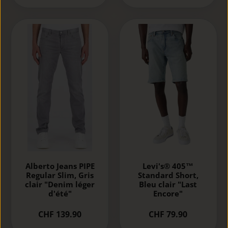
Alberto Jeans PIPE
Levi's® 405™
Regular Slim, Gris
Standard Short,
clair "Denim léger
Bleu clair "Last
d'été"
Encore"
CHF 139.90
CHF 79.90