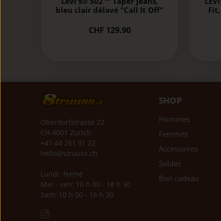
Levi's® 502™ Taper Jeans,
LEVI
bleu clair délavé "Call It Off"
Fit
CHF 129.90
SHOP
Hommes
Oberdorfstrasse 22
CH-8001 Zurich
Femmes
+41 44 261 91 22
Accessoires
hello@struuss.ch
Soldes
Lundi: fermé
Bon cadeau
Mar - ven: 10 h 00 - 18 h 30
Sam: 10 h 00 - 16 h 30