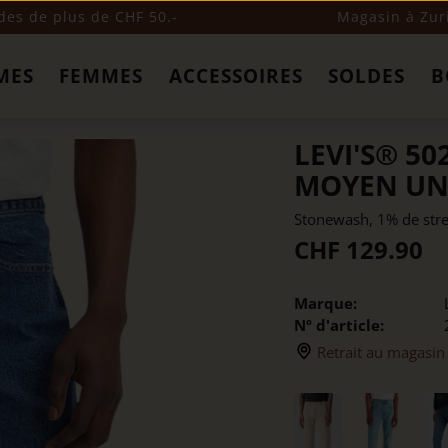
s de plus de CHF 50.-
Magasin à Zur
MES
FEMMES
ACCESSOIRES
SOLDES
B
LEVI'S® 50
MOYEN UN
Stonewash, 1% de stre
CHF 129.90
Marque:
Nº d'article:
Retrait au magasin