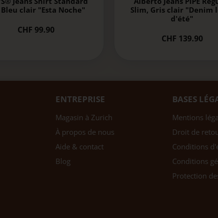
'S® Jeans Shirt Standard
Alberto Jeans PIPE Reg
, Bleu clair "Esta Noche"
Slim, Gris clair "Denim 
d'été"
CHF 99.90
CHF 139.90
ENTREPRISE
BASES LÉG
Magasin à Zurich
Mentions léga
À propos de nous
Droit de reto
Aide & contact
Conditions d'
Blog
Conditions gé
Protection d