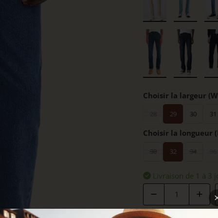
Choisir la largeur (W
28
29
30
31
Choisir la longueur (
30
32
34
36
Livraison de 1 à 3 j
Quantité