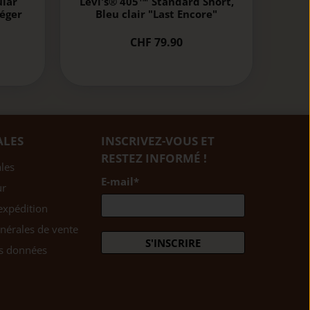
ular
Levi's® 405™ Standard Short,
léger
Bleu clair "Last Encore"
CHF 79.90
ALES
INSCRIVEZ-VOUS ET
RESTEZ INFORMÉ !
les
E-mail
*
ur
expédition
nérales de vente
S'INSCRIRE
es données