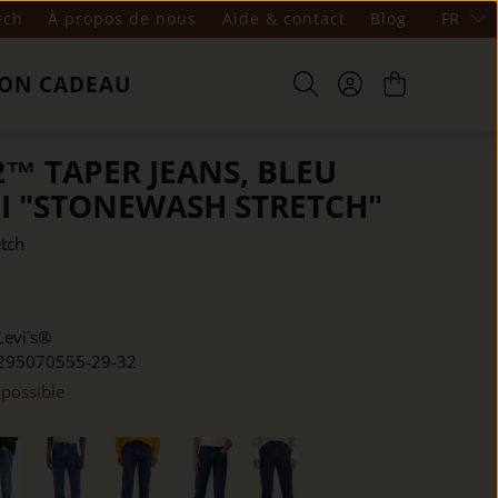
ich
À propos de nous
Aide & contact
Blog
FR
ON CADEAU
2™ TAPER JEANS, BLEU
I "STONEWASH STRETCH"
tch
Levi's®
295070555-29-32
 possible