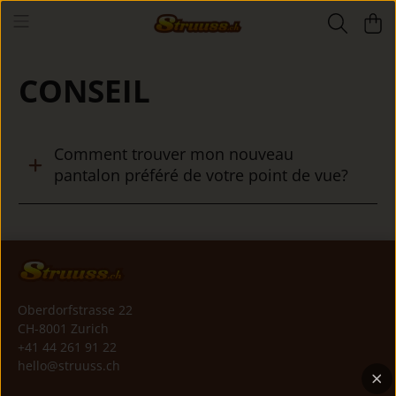
CONSEIL
Comment trouver mon nouveau
pantalon préféré de votre point de vue?
Oberdorfstrasse 22
CH-8001 Zurich
+41 44 261 91 22
hello@struuss.ch