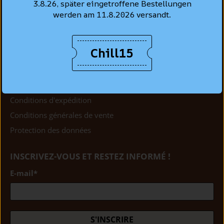
3.8.26, später eingetroffene Bestellungen
Aide & contact
werden am 11.8.2026 versandt.
Blog
Chill15
BASES LÉGALES
Mentions légales
Droit de retour
Conditions d'expédition
Conditions générales de vente
Protection des données
INSCRIVEZ-VOUS ET RESTEZ INFORMÉ !
E-mail
*
S'INSCRIRE