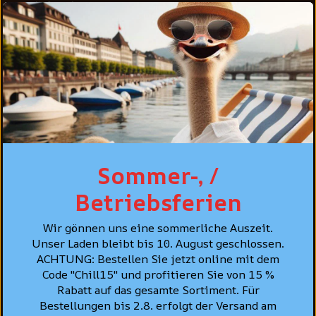
Lundi: fermé
Mar - ven: 10 h 00 - 18 h 30
Sam: 10 h 00 - 16 h 30
SHOP
Hommes
Femmes
Sommer-, /
Accessoires
Betriebsferien
Soldes
Bon cadeau
Wir gönnen uns eine sommerliche Auszeit.
Unser Laden bleibt bis 10. August geschlossen.
ACHTUNG: Bestellen Sie jetzt online mit dem
ENTREPRISE
Code "Chill15" und profitieren Sie von 15 %
Magasin à Zurich
Rabatt auf das gesamte Sortiment. Für
Bestellungen bis 2.8. erfolgt der Versand am
À propos de nous