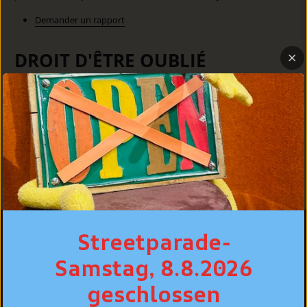
Demander un rapport
DROIT D'ÊTRE OUBLIÉ
Utilisez cette option si vous souhaitez que vos données
personnelles et autres données soient supprimées de
notre entrepôt. N'oubliez pas que
ce processus
supprimera votre compte et que vous ne pourrez
plus y accéder ou l'utiliser
.
Demande de suppression de données personnelles
Streetparade-
Samstag, 8.8.2026
Oberdorfstrasse 22
CH-8001 Zurich
geschlossen
+41 44 261 91 22