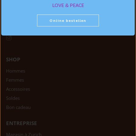
hello@struuss.ch
LOVE & PEACE
Lundi: fermé
Mar - ven: 10 h 00 - 18 h 30
Online bestellen
Sam: 10 h 00 - 16 h 30
SHOP
Hommes
Femmes
Accessoires
Soldes
Bon cadeau
ENTREPRISE
Magasin à Zurich