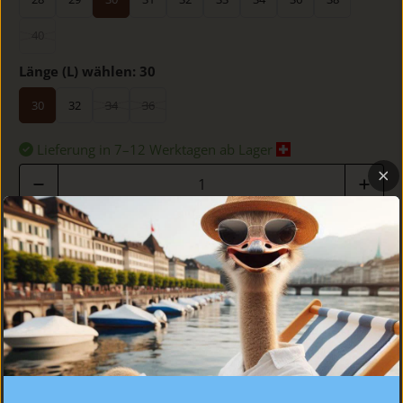
40
Länge (L) wählen:
30
30
32
34
36
Lieferung in 7–12 Werktagen ab Lager
Anzahl
IN DEN WARENKORB
DETAILS
PASSFORM