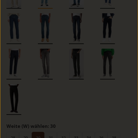
Weite (W) wählen:
30
28
29
30
31
32
33
34
36
38