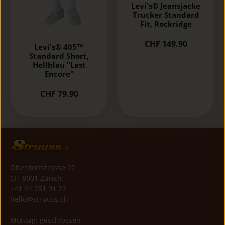
Levi's® Jeansjacke
Trucker Standard
Fit, Rockridge
CHF 149.90
Levi's® 405™
Standard Short,
Hellblau "Last
Encore"
CHF 79.90
Oberdorfstrasse 22
CH-8001 Zürich
+41 44 261 91 22
hello@struuss.ch
Montag: geschlossen