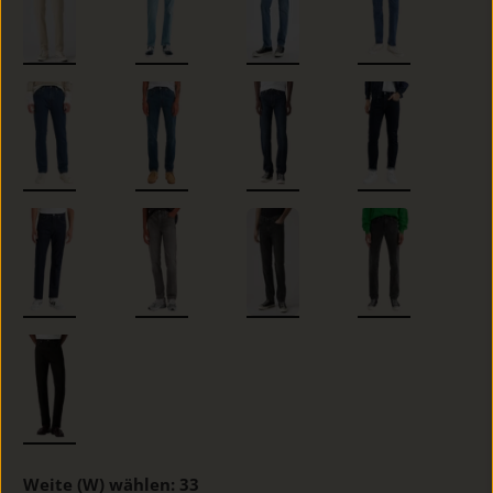
Weite (W) wählen:
33