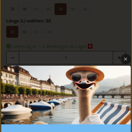
29
30
31
32
33
34
36
Länge (L) wählen:
30
30
32
34
36
Lieferung in 1–3 Werktagen ab Lager
Anzahl
IN DEN WARENKORB
DETAILS
PASSFORM