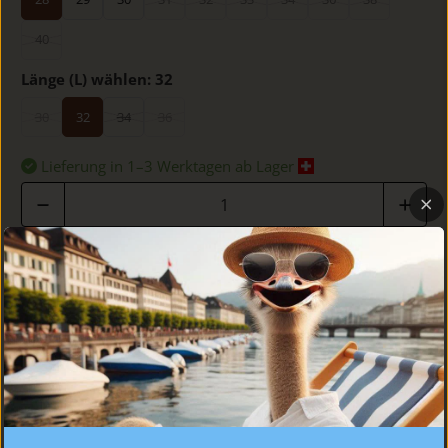
40
Länge (L) wählen:
32
30
32
34
36
Lieferung in 1–3 Werktagen ab Lager
Anzahl
IN DEN WARENKORB
DETAILS
PASSFORM