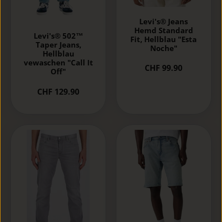
Levi's® Jeans
Hemd Standard
Levi's® 502™
Fit, Hellblau "Esta
Taper Jeans,
Noche"
Hellblau
vewaschen "Call It
CHF 99.90
Off"
CHF 129.90