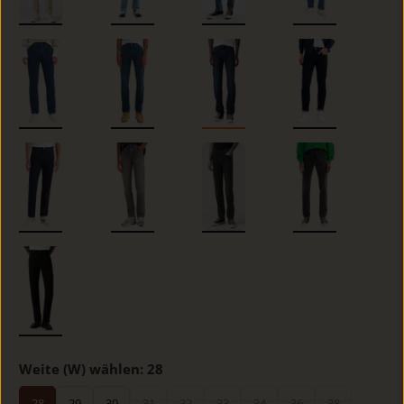
Weite (W) wählen:
28
28
29
30
31
32
33
34
36
38