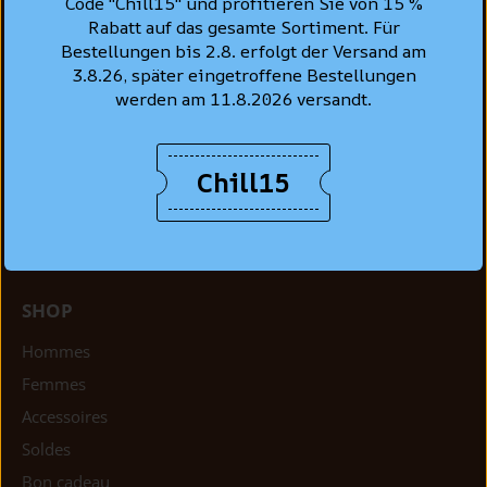
Code "Chill15" und profitieren Sie von 15 %
Rabatt auf das gesamte Sortiment. Für
Oberdorfstrasse 22
Bestellungen bis 2.8. erfolgt der Versand am
CH-8001 Zurich
3.8.26, später eingetroffene Bestellungen
+41 44 261 91 22
werden am 11.8.2026 versandt.
hello@struuss.ch
Lundi: fermé
Mar - ven: 10 h 00 - 18 h 30
Chill15
Sam: 10 h 00 - 16 h 30
SHOP
Hommes
Femmes
Accessoires
Soldes
Bon cadeau