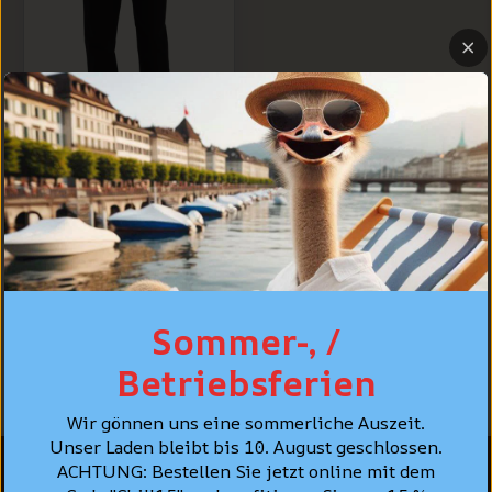
Levi's® 527™ Slim
Bootcut Jeans,
Noir uni "In A
Minute Rinse"
CHF 119.90
Sommer-, /
Betriebsferien
Wir gönnen uns eine sommerliche Auszeit.
Unser Laden bleibt bis 10. August geschlossen.
ACHTUNG: Bestellen Sie jetzt online mit dem