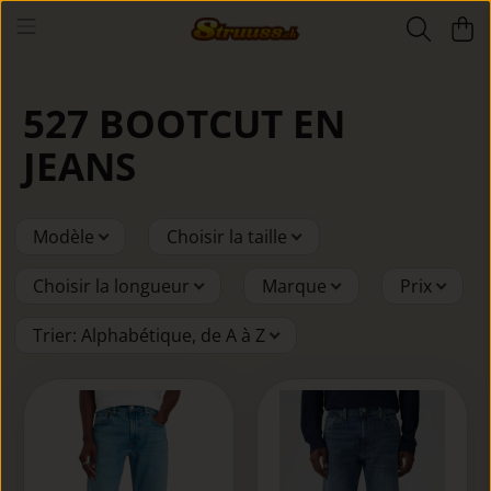
527 BOOTCUT EN
JEANS
Modèle
Choisir la taille
Choisir la longueur
Marque
Prix
Trier
:
Alphabétique, de A à Z