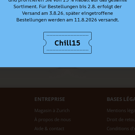
Sortiment. Für Bestellungen bis 2.8. erfolgt der
Versand am 3.8.26, später eingetroffene
Bestellungen werden am 11.8.2026 versandt.
arion Straight, Gris clair
Lee Marion Straight, G
èrement délavé "Laney
foncé légèrement dél
Chill15
light"
"Middle Of The Nigh
CHF 129.90
CHF 69.90
CHF 139.9
ENTREPRISE
BASES LÉG
Magasin à Zurich
Mentions léga
À propos de nous
Droit de reto
Aide & contact
Conditions d'