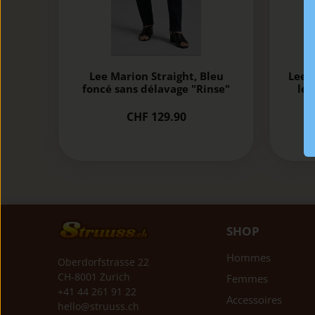
Lee M
Lee Marion Straight, Bleu
lég
foncé sans délavage "Rinse"
CHF 129.90
SHOP
Hommes
Oberdorfstrasse 22
CH-8001 Zurich
Femmes
+41 44 261 91 22
Accessoires
hello@struuss.ch