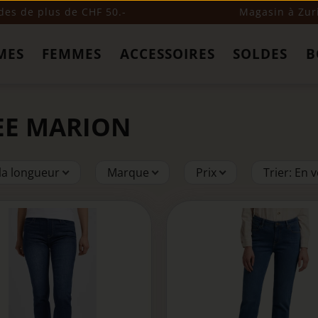
s de plus de CHF 50.-
Magasin à Zur
MES
FEMMES
ACCESSOIRES
SOLDES
B
LEE MARION
 la longueur
Marque
Prix
Trier
:
En v