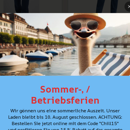
e Marion Straight, Bleu
Lee Marion Straight, B
en délavé "Rain Falls"
moyen légèrement dél
"Mid Stop"
CHF 129.90
CHF 69.90
CHF 129.9
Sommer-, /
Betriebsferien
Wir gönnen uns eine sommerliche Auszeit. Unser
Laden bleibt bis 10. August geschlossen. ACHTUNG:
Bestellen Sie jetzt online mit dem Code "Chill15"
und profitieren Sie von 15 % Rabatt auf das gesamte