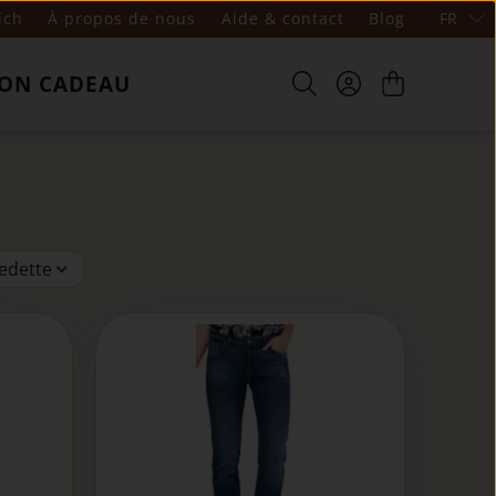
ich
À propos de nous
Aide & contact
Blog
FR
ON CADEAU
edette