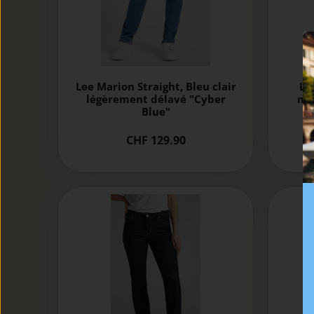
Lee Marion Straight, Bleu clair
Le
légèrement délavé "Cyber
moy
Blue"
CHF 129.90