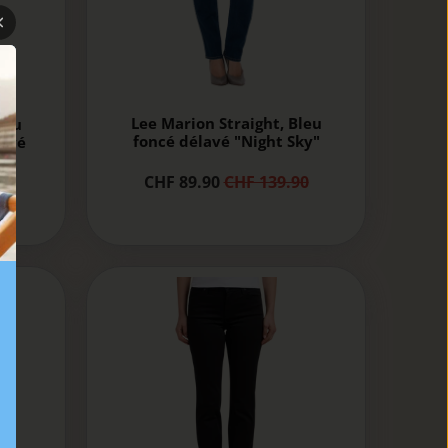
Lee Marion Straight, Bleu
leu
foncé délavé "Night Sky"
avé
CHF 89.90
CHF 139.90
0