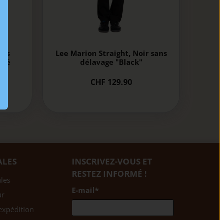
ris
Lee Marion Straight, Noir sans
avé
délavage "Black"
t"
CHF 129.90
0
ALES
INSCRIVEZ-VOUS ET
RESTEZ INFORMÉ !
les
E-mail
*
ur
expédition