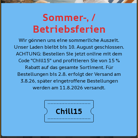
Sommer-, /
Betriebsferien
Wir gönnen uns eine sommerliche Auszeit.
LEVI'S® Jeans Shirt
Unser Laden bleibt bis 10. August geschlossen.
Standard Fit, Bleu
Levi's® 502™
ACHTUNG: Bestellen Sie jetzt online mit dem
clair "Esta Noche"
Taper Jeans, bleu
Code "Chill15" und profitieren Sie von 15 %
clair délavé "Call
CHF 99.90
Rabatt auf das gesamte Sortiment. Für
It Off"
Bestellungen bis 2.8. erfolgt der Versand am
3.8.26, später eingetroffene Bestellungen
CHF 129.90
werden am 11.8.2026 versandt.
Chill15