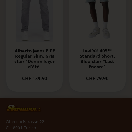
Alberto Jeans PIPE
Levi's® 405™
Regular Slim, Gris
Standard Short,
clair "Denim léger
Bleu clair "Last
d'été"
Encore"
CHF 139.90
CHF 79.90
Oberdorfstrasse 22
CH-8001 Zurich