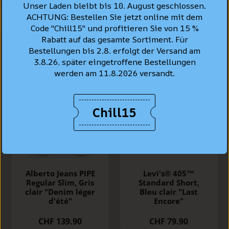
Unser Laden bleibt bis 10. August geschlossen.
ACHTUNG: Bestellen Sie jetzt online mit dem
Code "Chill15" und profitieren Sie von 15 %
Rabatt auf das gesamte Sortiment. Für
Bestellungen bis 2.8. erfolgt der Versand am
3.8.26, später eingetroffene Bestellungen
werden am 11.8.2026 versandt.
Chill15
Alberto Jeans PIPE
Levi's® 405™
Regular Slim, Gris
Standard Short,
clair "Denim léger
Bleu clair "Last
d'été"
Encore"
CHF 139.90
CHF 79.90