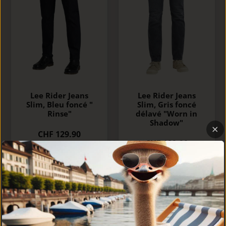
Lee Rider Jeans
Lee Rider Jeans
Slim, Bleu foncé "
Slim, Gris foncé
Rinse"
délavé "Worn in
Shadow"
CHF 129.90
CHF 129.90