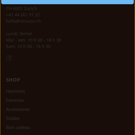
Oberdorfstrasse 22
CH-8001 Zurich
+41 44 261 91 22
hello@struuss.ch
Lundi: fermé
Mar - ven: 10 h 00 - 18 h 30
Sam: 10 h 00 - 16 h 30
SHOP
Hommes
Femmes
Accessoires
Soldes
Bon cadeau