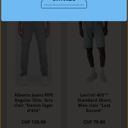
Alberto Jeans PIPE
Levi's® 405™
Regular Slim, Gris
Standard Short,
clair "Denim léger
Bleu clair "Last
d'été"
Encore"
CHF 139.90
CHF 79.90