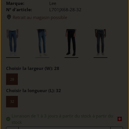
Marque:
Lee
Nº d'article:
L701JX68-28-32
Retrait au magasin possible
Choisir la largeur (W):
28
28
Choisir la longueur (L):
32
32
Livraison de 1 à 3 jours à partir du stock à partir du
stock