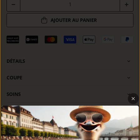
Quantité
AJOUTER AU PANIER
DÉTAILS
COUPE
SOINS
CONSEIL PERSONNALISÉ