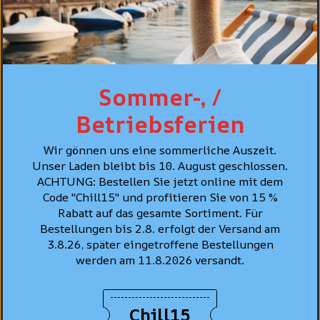
MEILLEURES VENTES
Sommer-, /
Betriebsferien
Wir gönnen uns eine sommerliche Auszeit.
Unser Laden bleibt bis 10. August geschlossen.
ACHTUNG: Bestellen Sie jetzt online mit dem
Code "Chill15" und profitieren Sie von 15 %
Rabatt auf das gesamte Sortiment. Für
LEVI'S® Jeans Shirt
Standard Fit, Bleu
Bestellungen bis 2.8. erfolgt der Versand am
Levi's® 502™
clair "Esta Noche"
3.8.26, später eingetroffene Bestellungen
Taper Jeans, bleu
werden am 11.8.2026 versandt.
clair délavé "Call
CHF 99.90
It Off"
CHF 129.90
Chill15