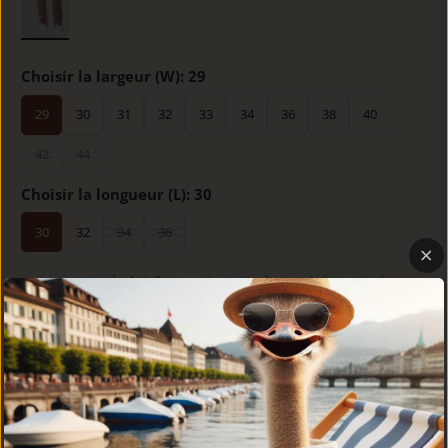
Choisir la largeur (W):
29
29
30
31
32
33
34
36
38
40
42
44
Choisir la longueur (L):
30
30
32
34
36
Livraison de 1 à 3 jours à partir du stock à partir du
stock
Quantité
AJOUTER AU PANIER