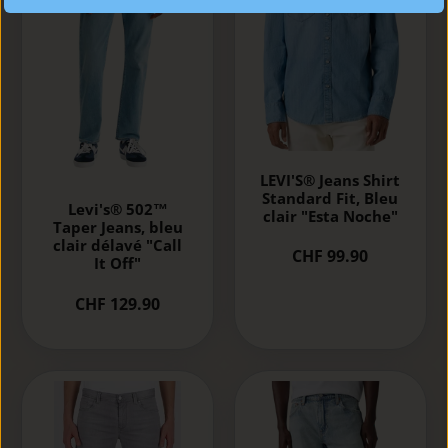
LEVI'S® Jeans Shirt
Standard Fit, Bleu
Levi's® 502™
clair "Esta Noche"
Taper Jeans, bleu
clair délavé "Call
CHF 99.90
It Off"
CHF 129.90