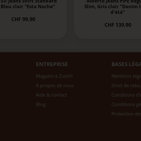
'S® Jeans Shirt Standard
Alberto Jeans PIPE Reg
, Bleu clair "Esta Noche"
Slim, Gris clair "Denim 
d'été"
CHF 99.90
CHF 139.90
ENTREPRISE
BASES LÉG
Magasin à Zurich
Mentions léga
À propos de nous
Droit de reto
Aide & contact
Conditions d'
Blog
Conditions gé
Protection d