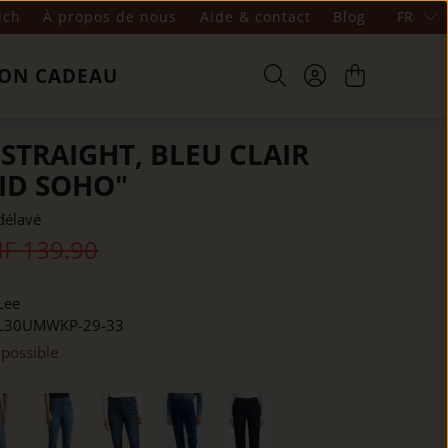
ich
À propos de nous
Aide & contact
Blog
FR
ON CADEAU
 STRAIGHT, BLEU CLAIR
ID SOHO"
délavé
F 139.90
Lee
L30UMWKP-29-33
 possible