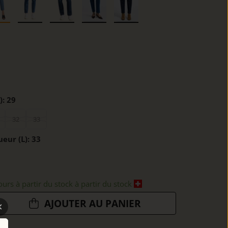
):
29
32
33
ueur (L):
33
ours à partir du stock à partir du stock
AJOUTER AU PANIER