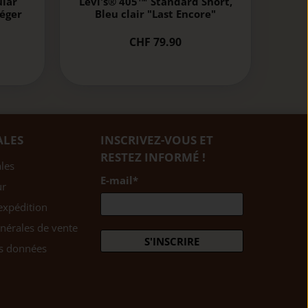
ular
Levi's® 405™ Standard Short,
léger
Bleu clair "Last Encore"
CHF 79.90
ALES
INSCRIVEZ-VOUS ET
RESTEZ INFORMÉ !
les
E-mail
*
ur
expédition
nérales de vente
S'INSCRIRE
es données