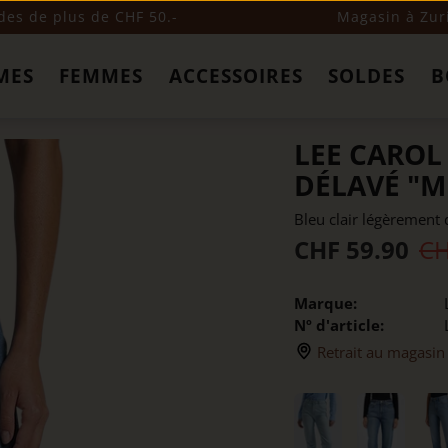
s de plus de CHF 50.-
Magasin à Zur
MES
FEMMES
ACCESSOIRES
SOLDES
B
LEE CAROL
DÉLAVÉ "M
Bleu clair légèrement 
CHF 59.90
CH
Marque:
Nº d'article:
Retrait au magasin