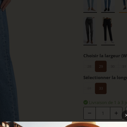
Choisir la largeur (W
28
29
30
31
Sélectionner la long
31
33
Livraison de 1 à 3 j
Quantité