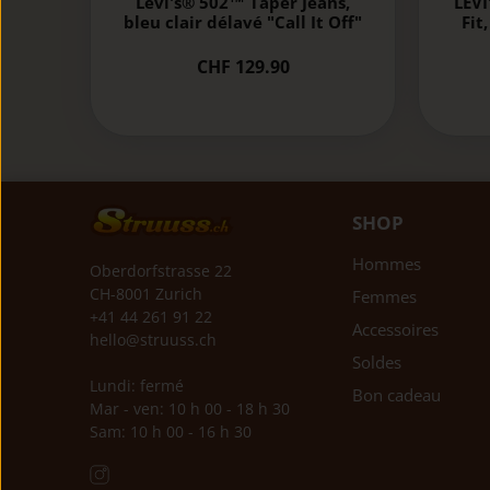
Levi's® 502™ Taper Jeans,
LEVI
bleu clair délavé "Call It Off"
Fit
CHF 129.90
SHOP
Hommes
Oberdorfstrasse 22
CH-8001 Zurich
Femmes
+41 44 261 91 22
Accessoires
hello@struuss.ch
Soldes
Lundi: fermé
Bon cadeau
Mar - ven: 10 h 00 - 18 h 30
Sam: 10 h 00 - 16 h 30